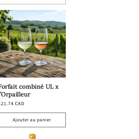
Forfait combiné UL x
l’Orpailleur
Prix
$21.74 CAD
habituel
Ajouter au panier