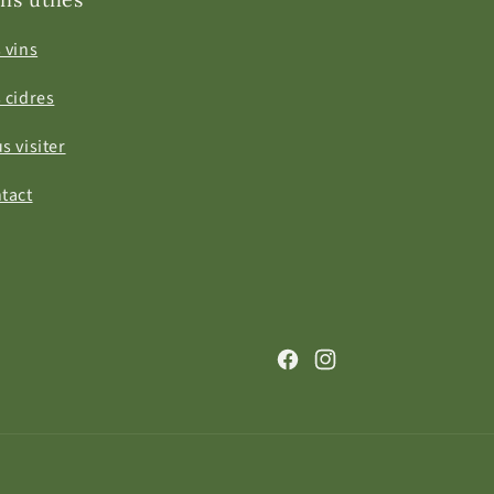
 vins
 cidres
s visiter
tact
Facebook
Instagram