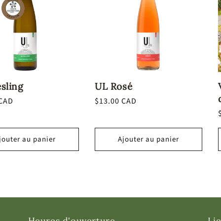
sling
UL Rosé
 CAD
Prix
$13.00 CAD
l
habituel
jouter au panier
Ajouter au panier
Heures d'ouverture
Lie