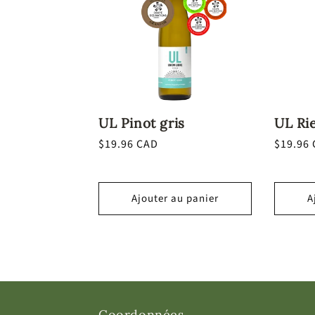
UL Pinot gris
UL Rie
Prix
$19.96 CAD
Prix
$19.96
habituel
habitue
Ajouter au panier
A
Coordonnées