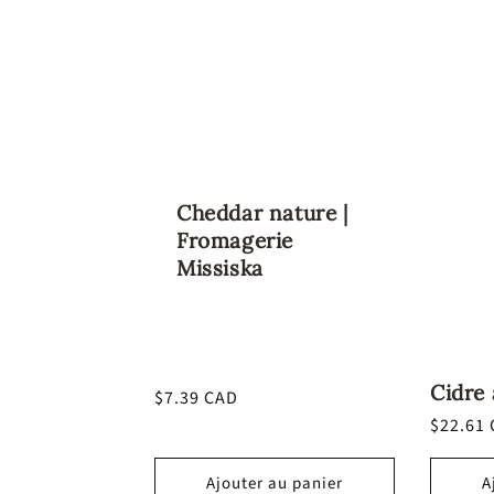
o
l
l
e
Cheddar nature |
c
Fromagerie
Missiska
t
i
Cidre 
Prix
$7.39 CAD
o
habituel
Prix
$22.61
habitue
n
Ajouter au panier
A