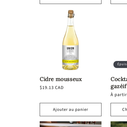
:
Épuis
Cidre mousseux
Cockta
gazéif
Prix
$19.13 CAD
habituel
Prix
À parti
habitue
Ajouter au panier
Ch