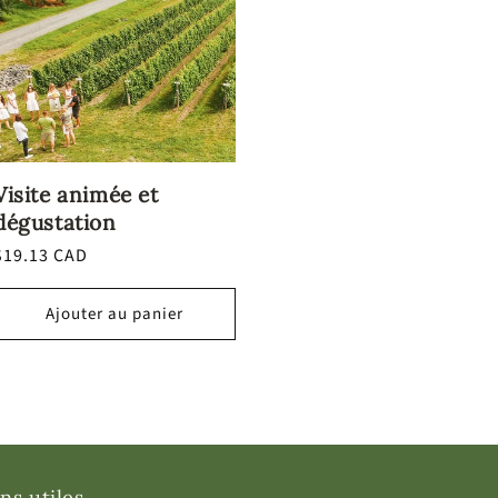
Visite animée et
dégustation
Prix
$19.13 CAD
habituel
Ajouter au panier
ns utiles