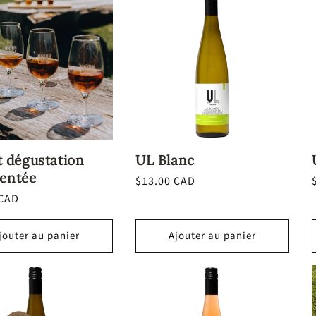
t dégustation
UL Blanc
entée
Prix
$13.00 CAD
habituel
 CAD
l
jouter au panier
Ajouter au panier