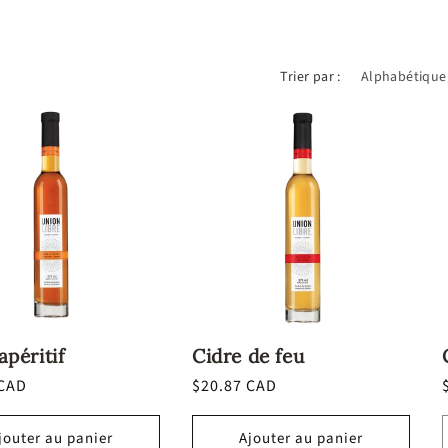
Trier par :
apéritif
Cidre de feu
 CAD
Prix
$20.87 CAD
l
habituel
jouter au panier
Ajouter au panier