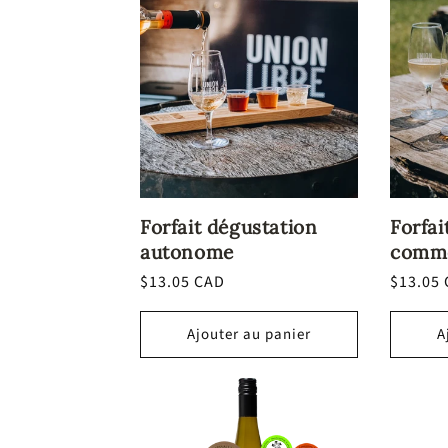
Forfait dégustation
Forfai
autonome
comm
Prix
$13.05 CAD
Prix
$13.05
habituel
habitue
Ajouter au panier
A