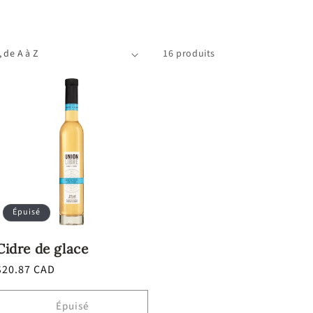
16 produits
Épuisé
Cidre de glace
Prix
$20.87 CAD
habituel
Épuisé