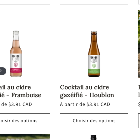
é
il au cidre
Cocktail au cidre
ié - Framboise
gazéifié - Houblon
r de $3.91 CAD
Prix
À partir de $3.91 CAD
l
habituel
oisir des options
Choisir des options