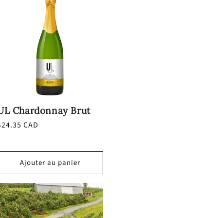
UL Chardonnay Brut
Prix
$24.35 CAD
habituel
Ajouter au panier