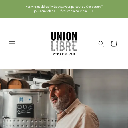
et
passer
Nos vins et cidres livrés chez vous partout au Québec en 7
au
jours ouvrables — Découvrir la boutique
contenu
Panier