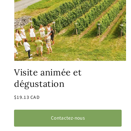
Ouvrir
le
Visite animée et
média
1
dans
dégustation
une
fenêtre
modale
Prix
$19.13 CAD
habituel
Contactez-nous