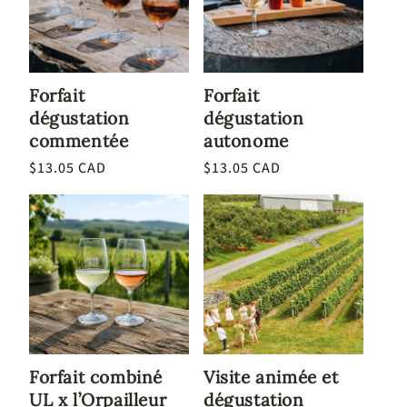
Forfait
Forfait
dégustation
dégustation
commentée
autonome
Prix
$13.05 CAD
Prix
$13.05 CAD
habituel
habituel
Forfait combiné
Visite animée et
UL x l’Orpailleur
dégustation