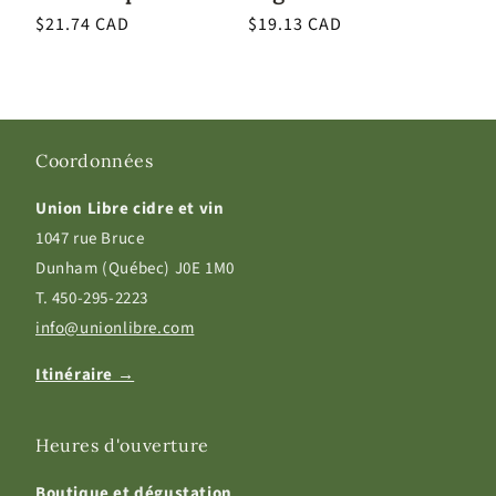
Prix
$21.74 CAD
Prix
$19.13 CAD
habituel
habituel
Coordonnées
Union Libre cidre et vin
1047 rue Bruce
Dunham (Québec) J0E 1M0
T. 450-295-2223
info@unionlibre.com
Itinéraire →
Heures d'ouverture
Boutique et dégustation